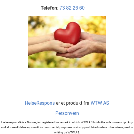
Telefon
:
73 82 26 60
HelseRespons
er et produkt fra
WTW AS
Personvern
Helserespons® is a Norwegian registered trademark in which WTW AS holds the sole ownership. Any
and all use of Helserespons® for commercial purposes is strictly prohibited unless otherwise agreed in
writing by WTW AS.