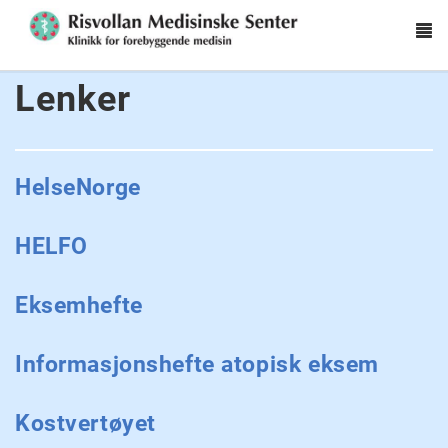
To
na
Hopp til hovedinnhold
Lenker
HelseNorge
HELFO
Eksemhefte
Informasjonshefte atopisk eksem
Kostvertøyet